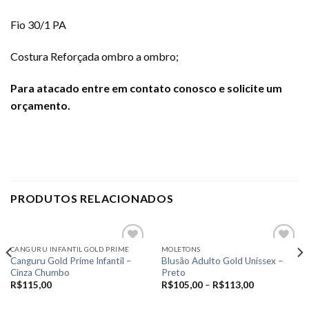
Fio 30/1 PA
Costura Reforçada ombro a ombro;
Para atacado entre em
cont
ato conosco e solicite um
orçamento.
PRODUTOS RELACIONADOS
CANGURU INFANTIL GOLD PRIME
MOLETONS
Canguru Gold Prime Infantil –
Blusão Adulto Gold Unissex –
Cinza Chumbo
Preto
Add to
Add to
R$
115,00
R$
105,00
–
R$
113,00
wishlist
wishlist
VER OPÇÕES
VER OPÇÕES