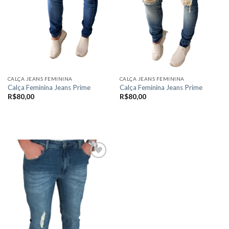
CALÇA JEANS FEMININA
CALÇA JEANS FEMININA
Calça Feminina Jeans Prime
Calça Feminina Jeans Prime
R$
80,00
R$
80,00
VER OPÇÕES
VER OPÇÕES
Este
Este
produto
produto
tem
tem
várias
várias
variantes.
variantes.
As
As
Add to
opções
opções
wishlist
podem
podem
ser
ser
escolhidas
escolhidas