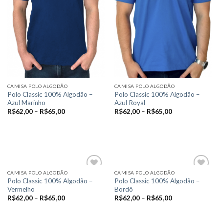
escolhidas
escolhidas
na
na
página
página
do
do
produto
produto
CAMISA POLO ALGODÃO
CAMISA POLO ALGODÃO
Polo Classic 100% Algodão –
Polo Classic 100% Algodão –
Azul Marinho
Azul Royal
R$
62,00
–
R$
65,00
R$
62,00
–
R$
65,00
VER OPÇÕES
VER OPÇÕES
Este
Este
produto
produto
tem
tem
várias
várias
CAMISA POLO ALGODÃO
CAMISA POLO ALGODÃO
variantes.
variantes.
Polo Classic 100% Algodão –
Polo Classic 100% Algodão –
Vermelho
Bordô
As
As
Add to
Add to
R$
62,00
–
R$
65,00
R$
62,00
–
R$
65,00
opções
opções
wishlist
wishlist
podem
podem
VER OPÇÕES
VER OPÇÕES