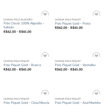
ser
ser
Este
Este
escolhidas
escolhidas
produto
produto
na
na
tem
tem
página
página
várias
várias
CAMISA POLO ALGODÃO
CAMISA POLO PIQUET
do
do
variantes.
variantes.
Polo Classic 100% Algodão –
Polo Piquet Gold – Preto
produto
produto
Salmão
As
As
R$
62,00
–
R$
65,00
Add to
Add to
R$
62,00
–
R$
65,00
opções
opções
wishlist
wishlist
VER OPÇÕES
podem
podem
VER OPÇÕES
Este
ser
ser
Este
produto
escolhidas
escolhidas
produto
tem
na
na
tem
várias
página
página
várias
variantes.
CAMISA POLO PIQUET
CAMISA POLO PIQUET
do
do
variantes.
Polo Piquet Gold – Branco
Polo Piquet Gold – Vermelho
As
produto
produto
As
R$
62,00
–
R$
65,00
R$
62,00
–
R$
65,00
opções
Add to
Add to
opções
wishlist
wishlist
podem
VER OPÇÕES
VER OPÇÕES
podem
ser
Este
Este
ser
escolhidas
produto
produto
escolhidas
na
tem
tem
na
página
várias
várias
página
CAMISA POLO PIQUET
CAMISA POLO PIQUET
do
variantes.
variantes.
Polo Piquet Gold – Cinza Mescla
Polo Piquet Gold – Azul Marinho
do
produto