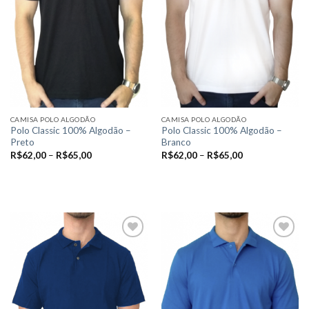
CAMISA POLO ALGODÃO
CAMISA POLO ALGODÃO
Polo Classic 100% Algodão –
Polo Classic 100% Algodão –
Preto
Branco
R$
62,00
–
R$
65,00
R$
62,00
–
R$
65,00
VER OPÇÕES
VER OPÇÕES
Este
Este
produto
produto
tem
tem
várias
várias
variantes.
variantes.
As
As
Add to
Add to
opções
opções
wishlist
wishlist
podem
podem
ser
ser