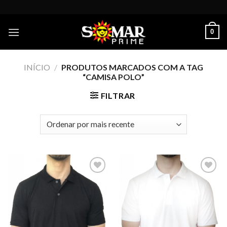
Skip
to
content
0
INÍCIO
/
PRODUTOS MARCADOS COM A TAG
“CAMISA POLO”
FILTRAR
Add to
Add to
wishlist
wishlist