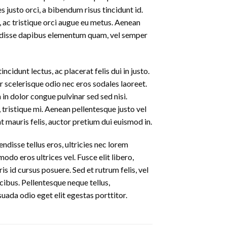
s justo orci, a bibendum risus tincidunt id.
, ac tristique orci augue eu metus. Aenean
pendisse dapibus elementum quam, vel semper
ncidunt lectus, ac placerat felis dui in justo.
ger scelerisque odio nec eros sodales laoreet.
m in dolor congue pulvinar sed sed nisi.
 tristique mi. Aenean pellentesque justo vel
 mauris felis, auctor pretium dui euismod in.
disse tellus eros, ultricies nec lorem
do eros ultrices vel. Fusce elit libero,
 id cursus posuere. Sed et rutrum felis, vel
cibus. Pellentesque neque tellus,
ada odio eget elit egestas porttitor.