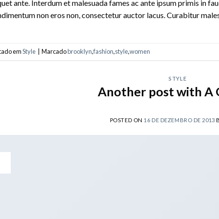
quet ante. Interdum et malesuada fames ac ante ipsum primis in fau
dimentum non eros non, consectetur auctor lacus. Curabitur malesu
tado em
Style
|
Marcado
brooklyn
,
fashion
,
style
,
women
STYLE
Another post with A 
POSTED ON
16 DE DEZEMBRO DE 2013
6
ez