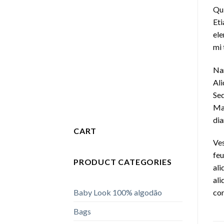
Qui
Eti
ele
mi 
Nam
Ali
Sed
Mau
dia
CART
Ves
feu
PRODUCT CATEGORIES
ali
ali
Baby Look 100% algodão
con
Bags