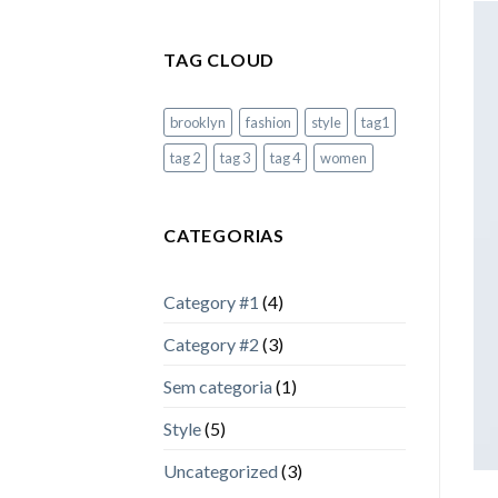
TAG CLOUD
brooklyn
fashion
style
tag1
tag 2
tag 3
tag 4
women
CATEGORIAS
Category #1
(4)
Category #2
(3)
Sem categoria
(1)
Style
(5)
Uncategorized
(3)