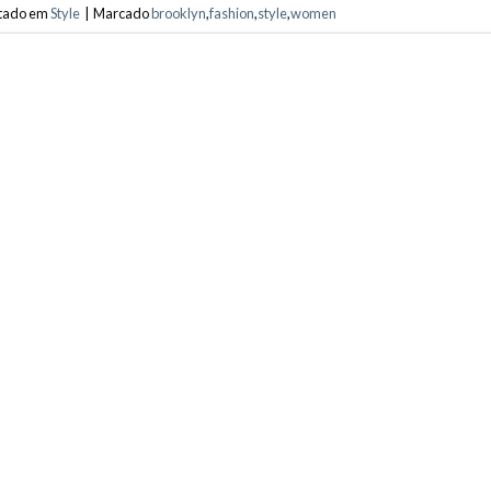
tado em
Style
|
Marcado
brooklyn
,
fashion
,
style
,
women