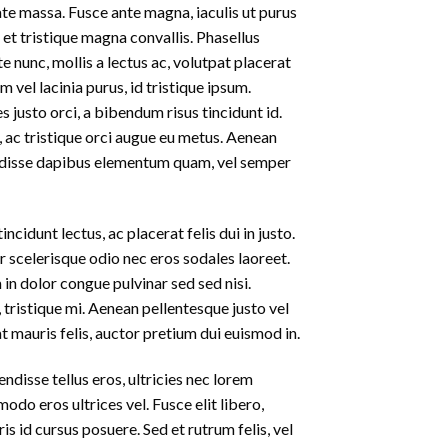
ate massa. Fusce ante magna, iaculis ut purus
 et tristique magna convallis. Phasellus
e nunc, mollis a lectus ac, volutpat placerat
vel lacinia purus, id tristique ipsum.
s justo orci, a bibendum risus tincidunt id.
, ac tristique orci augue eu metus. Aenean
pendisse dapibus elementum quam, vel semper
ncidunt lectus, ac placerat felis dui in justo.
ger scelerisque odio nec eros sodales laoreet.
m in dolor congue pulvinar sed sed nisi.
 tristique mi. Aenean pellentesque justo vel
 mauris felis, auctor pretium dui euismod in.
disse tellus eros, ultricies nec lorem
do eros ultrices vel. Fusce elit libero,
 id cursus posuere. Sed et rutrum felis, vel