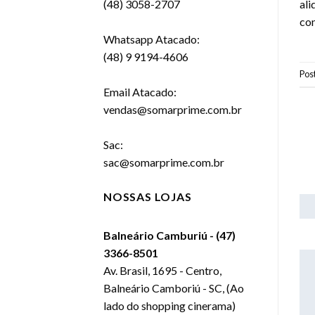
ali
(48) 3058-2707
con
Whatsapp Atacado:
(48) 9 9194-4606
Pos
Email Atacado:
vendas@somarprime.com.br
Sac:
sac@somarprime.com.br
NOSSAS LOJAS
1
Balneário Camburiú - (47)
d
3366-8501
Av. Brasil, 1695 - Centro,
Balneário Camboriú - SC, (Ao
lado do shopping cinerama)