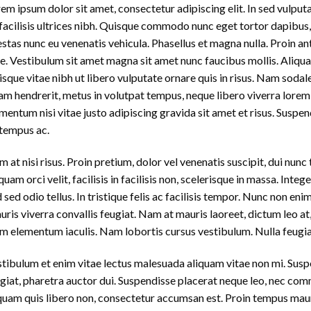
em ipsum dolor sit amet, consectetur adipiscing elit. In sed vulput
 facilisis ultrices nibh. Quisque commodo nunc eget tortor dapibus,
stas nunc eu venenatis vehicula. Phasellus et magna nulla. Proin ant
e. Vestibulum sit amet magna sit amet nunc faucibus mollis. Aliquam 
sque vitae nibh ut libero vulputate ornare quis in risus. Nam sodale
am hendrerit, metus in volutpat tempus, neque libero viverra lorem
mentum nisi vitae justo adipiscing gravida sit amet et risus. Sus
tempus ac.
 at nisi risus. Proin pretium, dolor vel venenatis suscipit, dui nunc ti
quam orci velit, facilisis in facilisis non, scelerisque in massa. Inte
 sed odio tellus. In tristique felis ac facilisis tempor. Nunc non eni
ris viverra convallis feugiat. Nam at mauris laoreet, dictum leo at,
m elementum iaculis. Nam lobortis cursus vestibulum. Nulla feugiat
tibulum et enim vitae lectus malesuada aliquam vitae non mi. Suspen
giat, pharetra auctor dui. Suspendisse placerat neque leo, nec commo
quam quis libero non, consectetur accumsan est. Proin tempus mauris