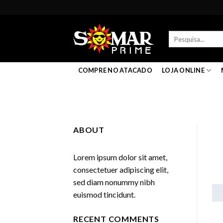
Skip
to
content
Pesquisar
por:
COMPRE NO ATACADO
LOJA ONLINE
ABOUT
Lorem ipsum dolor sit amet,
consectetuer adipiscing elit,
sed diam nonummy nibh
euismod tincidunt.
3
d
RECENT COMMENTS