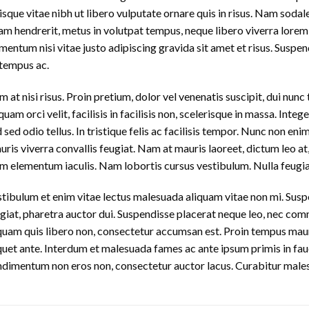
sque vitae nibh ut libero vulputate ornare quis in risus. Nam sodale
am hendrerit, metus in volutpat tempus, neque libero viverra lorem
mentum nisi vitae justo adipiscing gravida sit amet et risus. Sus
tempus ac.
 at nisi risus. Proin pretium, dolor vel venenatis suscipit, dui nunc ti
quam orci velit, facilisis in facilisis non, scelerisque in massa. Inte
 sed odio tellus. In tristique felis ac facilisis tempor. Nunc non eni
ris viverra convallis feugiat. Nam at mauris laoreet, dictum leo at,
m elementum iaculis. Nam lobortis cursus vestibulum. Nulla feugiat
tibulum et enim vitae lectus malesuada aliquam vitae non mi. Suspen
giat, pharetra auctor dui. Suspendisse placerat neque leo, nec commo
quam quis libero non, consectetur accumsan est. Proin tempus mauris
quet ante. Interdum et malesuada fames ac ante ipsum primis in fau
dimentum non eros non, consectetur auctor lacus. Curabitur malesu