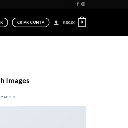
AR
CRIAR CONTA
0
R$
0,00
ith Images
BY
ADMIN