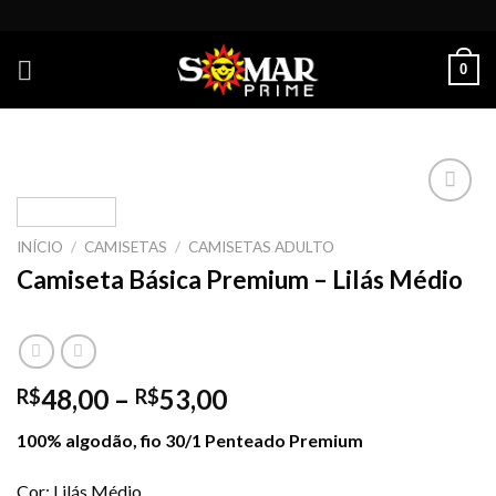
Skip
to
content
0
INÍCIO
/
CAMISETAS
/
CAMISETAS ADULTO
Add to
Camiseta Básica Premium – Lilás Médio
wishlist
48,00
–
53,00
R$
R$
100% algodão, fio 30/1 Penteado Premium
Cor: Lilás Médio