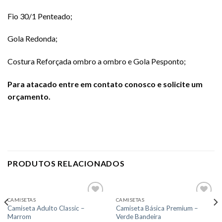
Fio 30/1 Penteado;
Gola Redonda;
Costura Reforçada ombro a ombro e Gola Pesponto;
Para atacado entre em contato conosco e solicite um
orçamento.
PRODUTOS RELACIONADOS
CAMISETAS
CAMISETAS
Camiseta Adulto Classic –
Camiseta Básica Premium –
Marrom
Verde Bandeira
Add to
Add to