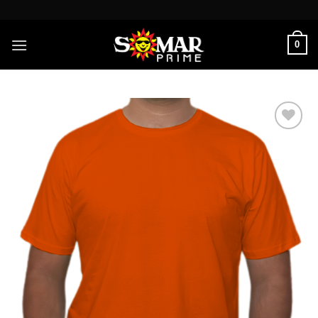
Skip
to
content
0
Add to
wishlist