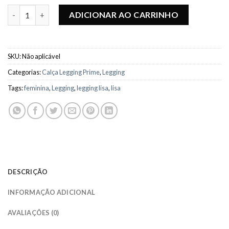
Calça Legging Lisa - Preto quantidade
ADICIONAR AO CARRINHO
SKU:
Não aplicável
Categorias:
Calça Legging Prime
,
Legging
Tags:
feminina
,
Legging
,
legging lisa
,
lisa
DESCRIÇÃO
INFORMAÇÃO ADICIONAL
AVALIAÇÕES (0)