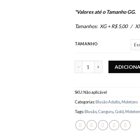
*Valores até o Tamanho GG.
Tamanhos: XG + R$ 5,00 / X
TAMANHO
Blusão Adulto Gold Unissex - 
ADICION
SKU:
Não aplicável
Categorias:
Blusão Adulto
,
Moletons
Tags:
Blusão
,
Canguru
,
Gold
,
Moleto