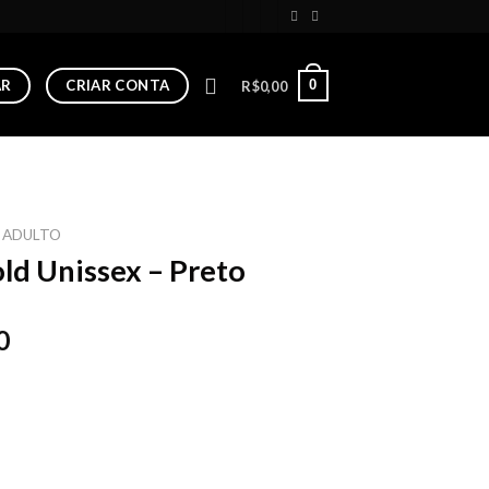
AR
CRIAR CONTA
0
R$
0,00
 ADULTO
ld Unissex – Preto
0