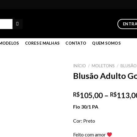
ENTR
MODELOS
CORES E MALHAS
CONTATO
QUEM SOMOS
INÍCIO
/
MOLETONS
/
BLUSÃO
Blusão Adulto Go
Add to
105,00
–
113,0
R$
R$
wishlist
Fio 30/1 PA
Cor: Preto
Feito com amor