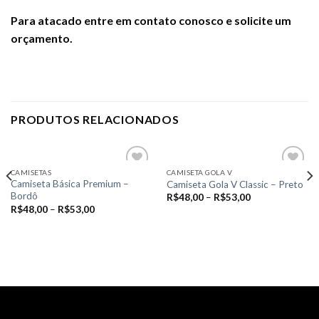
Para atacado entre em
cont
ato conosco e solicite um
orçamento.
PRODUTOS RELACIONADOS
CAMISETAS
CAMISETA GOLA V
Camiseta Básica Premium –
Camiseta Gola V Classic – Preto
Bordô
R$
48,00
–
R$
53,00
Add to
Add to
R$
48,00
–
R$
53,00
wishlist
wishlist
VER OPÇÕES
VER OPÇÕES
Este
Este
produto
produto
tem
tem
várias
várias
variantes.
variantes.
As