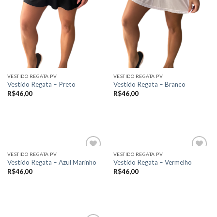
escolhidas
escolhidas
na
na
página
página
do
do
produto
produto
VESTIDO REGATA PV
VESTIDO REGATA PV
Vestido Regata – Preto
Vestido Regata – Branco
R$
46,00
R$
46,00
VER OPÇÕES
VER OPÇÕES
Este
Este
produto
produto
tem
tem
várias
várias
VESTIDO REGATA PV
VESTIDO REGATA PV
variantes.
variantes.
Vestido Regata – Azul Marinho
Vestido Regata – Vermelho
As
As
R$
46,00
R$
46,00
Add to
Add to
opções
opções
wishlist
wishlist
VER OPÇÕES
VER OPÇÕES
podem
podem
Este
Este
ser
ser
produto
produto
escolhidas
escolhidas