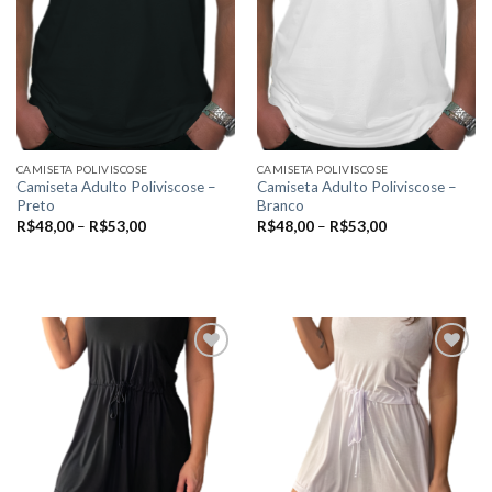
CAMISETA POLIVISCOSE
CAMISETA POLIVISCOSE
Camiseta Adulto Poliviscose –
Camiseta Adulto Poliviscose –
Preto
Branco
R$
48,00
–
R$
53,00
R$
48,00
–
R$
53,00
VER OPÇÕES
VER OPÇÕES
Este
Este
produto
produto
tem
tem
várias
várias
variantes.
variantes.
As
As
Add to
Add to
opções
opções
wishlist
wishlist
podem
podem
ser
ser