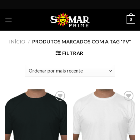
Skip
to
content
0
INÍCIO
/
PRODUTOS MARCADOS COM A TAG “PV”
FILTRAR
Add to
Add to
wishlist
wishlist