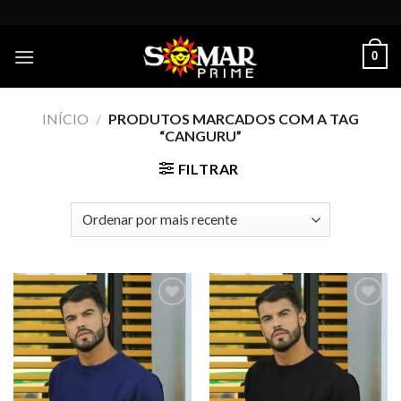
Skip
to
content
0
INÍCIO
/
PRODUTOS MARCADOS COM A TAG
“CANGURU”
FILTRAR
Add to
Add to
wishlist
wishlist