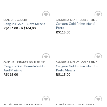
ser
escolhidas
Este
produto
escolhidas
na
produto
tem
na
página
tem
várias
página
do
várias
variantes.
CANGURU ADULTO
CANGURU INFANTIL GOLD PRIME
do
produto
variantes.
Canguru Gold Prime Infantil –
Canguru Gold – Cinza Mescla
As
produto
Preto
As
R$
156,00
–
R$
164,00
opções
Add to
Add to
R$
115,00
opções
wishlist
wishlist
podem
VER OPÇÕES
podem
ser
VER OPÇÕES
Este
ser
escolhidas
Este
produto
escolhidas
na
produto
tem
na
página
tem
várias
página
do
várias
variantes.
CANGURU INFANTIL GOLD PRIME
CANGURU INFANTIL GOLD PRIME
do
produto
variantes.
Canguru Gold Prime Infantil –
Canguru Gold Prime Infantil –
As
produto
Azul Marinho
Preto Mescla
As
opções
Add to
Add to
R$
115,00
R$
115,00
opções
wishlist
wishlist
podem
podem
ser
VER OPÇÕES
VER OPÇÕES
ser
escolhidas
Este
Este
escolhidas
na
produto
produto
na
página
tem
tem
página
do
várias
várias
BLUSÃO INFANTIL GOLD PRIME
BLUSÃO INFANTIL GOLD PRIME
do
produto