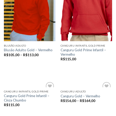
escolhidas
escolhidas
na
na
página
página
do
do
produto
produto
BLUSÃO ADULTO
CANGURU INFANTIL GOLD PRIME
Canguru Gold Prime Infantil –
Blusão Adulto Gold – Vermelho
Vermelho
R$
105,00
–
R$
113,00
R$
115,00
VER OPÇÕES
VER OPÇÕES
Este
Este
produto
produto
tem
tem
várias
várias
variantes.
CANGURU INFANTIL GOLD PRIME
CANGURU ADULTO
variantes.
Canguru Gold Prime Infantil –
Canguru Gold – Vermelho
As
Cinza Chumbo
As
R$
156,00
–
R$
164,00
opções
Add to
Add to
R$
115,00
opções
wishlist
wishlist
podem
VER OPÇÕES
podem
ser
VER OPÇÕES
Este