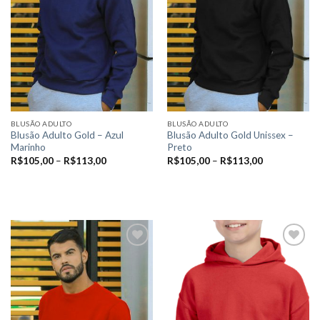
BLUSÃO ADULTO
BLUSÃO ADULTO
Blusão Adulto Gold – Azul
Blusão Adulto Gold Unissex –
Marinho
Preto
R$
105,00
–
R$
113,00
R$
105,00
–
R$
113,00
VER OPÇÕES
VER OPÇÕES
Este
Este
produto
produto
tem
tem
várias
várias
variantes.
variantes.
As
As
Add to
Add to
opções
opções
wishlist
wishlist
podem
podem
ser
ser