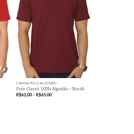
podem
ser
escolhidas
na
página
do
produto
CAMISA POLO ALGODÃO
Polo Classic 100% Algodão – Bordô
R$
62,00
–
R$
65,00
VER OPÇÕES
Este
produto
tem
várias