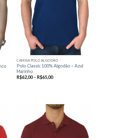
CAMISA POLO ALGODÃO
Polo Classic 100% Algodão – Azul
anco
Marinho
R$
62,00
–
R$
65,00
VER OPÇÕES
Este
produto
tem
várias
variantes.
As
 to
Add to
list
wishlist
opções