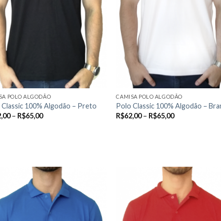
SA POLO ALGODÃO
CAMISA POLO ALGODÃO
 Classic 100% Algodão – Preto
Polo Classic 100% Algodão – Br
,00
–
R$
65,00
R$
62,00
–
R$
65,00
R OPÇÕES
VER OPÇÕES
Este
uto
produto
tem
s
várias
ntes.
variantes.
As
Add to
Add
es
opções
wishlist
wish