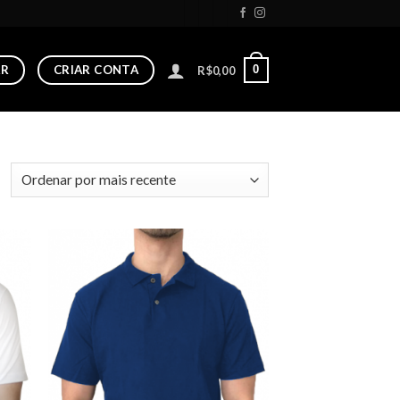
AR
CRIAR CONTA
0
R$
0,00
 to
Add to
list
wishlist