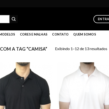
ENTR
MODELOS
CORES E MALHAS
CONTATO
QUEM SOMOS
Exibindo 1–12 de 13 resultados
OM A TAG “CAMISA”
Add to
Add
wishlist
wish