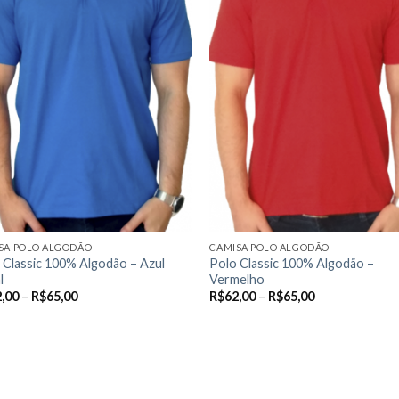
em
podem
ser
lhidas
escolhidas
na
na
página
do
uto
produto
SA POLO ALGODÃO
CAMISA POLO ALGODÃO
 Classic 100% Algodão – Azul
Polo Classic 100% Algodão –
l
Vermelho
,00
–
R$
65,00
R$
62,00
–
R$
65,00
R OPÇÕES
VER OPÇÕES
Este
uto
produto
tem