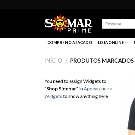
Skip
to
content
Pesquisar
por:
COMPRE NO ATACADO
LOJA ONLINE
INÍCIO
/
PRODUTOS MARCADOS C
You need to assign Widgets to
"Shop Sidebar"
in
Appearance >
Widgets
to show anything here