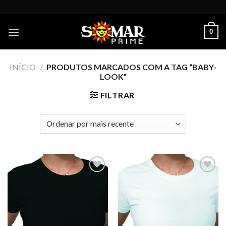
Skip
to
content
0
INÍCIO
/
PRODUTOS MARCADOS COM A TAG “BABY-
LOOK”
FILTRAR
Add to
Add to
wishlist
wishlist