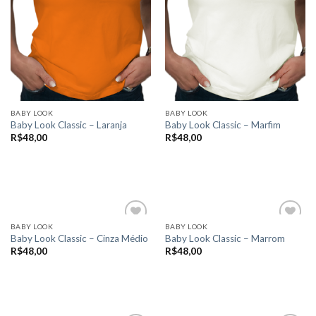
escolhidas
escolhidas
na
na
página
página
do
do
produto
produto
BABY LOOK
BABY LOOK
Baby Look Classic – Laranja
Baby Look Classic – Marfim
R$
48,00
R$
48,00
VER OPÇÕES
VER OPÇÕES
Este
Este
produto
produto
tem
tem
várias
várias
BABY LOOK
BABY LOOK
variantes.
variantes.
Baby Look Classic – Cinza Médio
Baby Look Classic – Marrom
As
As
R$
48,00
R$
48,00
Add to
Add to
opções
opções
wishlist
wishlist
VER OPÇÕES
VER OPÇÕES
podem
podem
Este
Este
ser
ser
produto
produto
escolhidas
escolhidas