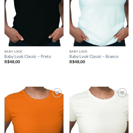
BABY LOOK
BABY LOOK
Baby Look Classic – Preto
Baby Look Classic – Branco
R$
48,00
R$
48,00
VER OPÇÕES
VER OPÇÕES
Este
Este
produto
produto
tem
tem
várias
várias
variantes.
variantes.
As
As
Add to
Add to
opções
opções
wishlist
wishlist
podem
podem
ser
ser