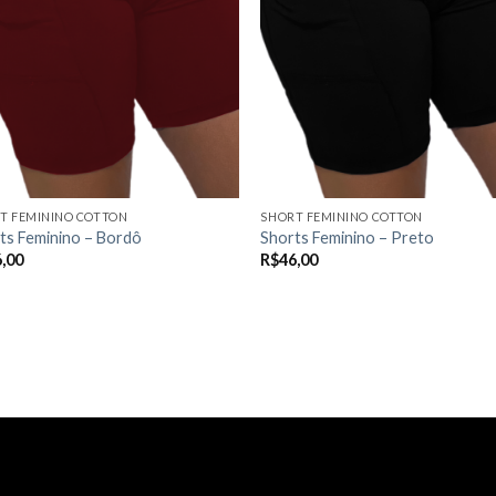
T FEMININO COTTON
SHORT FEMININO COTTON
ts Feminino – Bordô
Shorts Feminino – Preto
,00
R$
46,00
R OPÇÕES
VER OPÇÕES
Este
uto
produto
tem
s
várias
ntes.
variantes.
As
es
opções