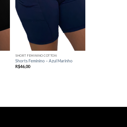
SHORT FEMININO COTTON
Shorts Feminino – Azul Marinho
R$
46,00
VER OPÇÕES
Este
produto
tem
várias
variantes.
As
opções