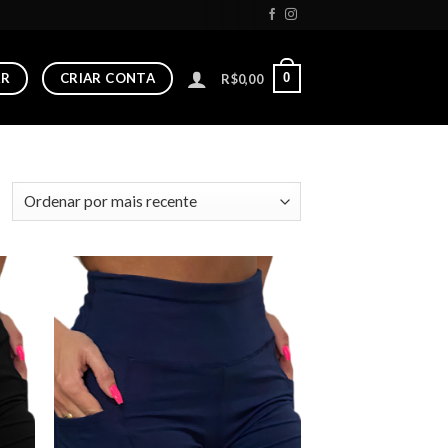
AR
CRIAR CONTA
0
R$
0,00
 to
Add to
list
wishlist