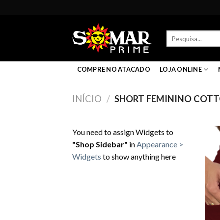
Skip
to
content
Pesquisar
por:
COMPRE NO ATACADO
LOJA ONLINE
INÍCIO
/
SHORT FEMININO COT
You need to assign Widgets to
"Shop Sidebar"
in
Appearance >
Widgets
to show anything here