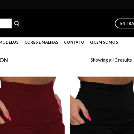
ENTR
MODELOS
CORES E MALHAS
CONTATO
QUEM SOMOS
Showing all 3 results
TON
Add to
Add
wishlist
wish