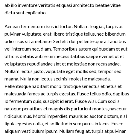
ab illo inventore veritatis et quasi architecto beatae vitae
dicta sunt explicabo.
Aenean fermentum risus id tortor. Nullam feugiat, turpis at
pulvinar vulputate, erat libero tristique tellus, nec bibendum
odio risus sit amet ante. Sed elit dui, pellentesque a, faucibus
vel, interdum nec, diam. Temporibus autem quibusdam et aut
officiis debitis aut rerum necessitatibus saepe eveniet ut et
voluptates repudiandae sint et molestiae non recusandae.
Nullam lectus justo, vulputate eget mollis sed, tempor sed
magna. Nulla non lectus sed nisl molestie malesuada.
Pellentesque habitant morbi tristique senectus et netus et
malesuada fames ac turpis egestas. Fusce tellus odio, dapibus
id fermentum quis, suscipit id erat. Fusce wisi. Cum sociis
natoque penatibus et magnis dis parturient montes, nascetur
ridiculus mus. Morbi imperdiet, mauris ac auctor dictum, nisl
ligula egestas nulla, et sollicitudin sem purus in lacus. Fusce
aliquam vestibulum ipsum. Nullam feugiat, turpis at pulvinar