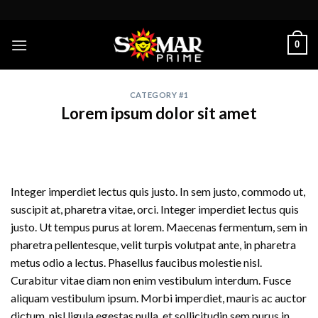
Skip
to
content
0
CATEGORY #1
Lorem ipsum dolor sit amet
Integer imperdiet lectus quis justo. In sem justo, commodo ut,
suscipit at, pharetra vitae, orci. Integer imperdiet lectus quis
justo. Ut tempus purus at lorem. Maecenas fermentum, sem in
pharetra pellentesque, velit turpis volutpat ante, in pharetra
metus odio a lectus. Phasellus faucibus molestie nisl.
Curabitur vitae diam non enim vestibulum interdum. Fusce
aliquam vestibulum ipsum. Morbi imperdiet, mauris ac auctor
dictum, nisl ligula egestas nulla, et sollicitudin sem purus in