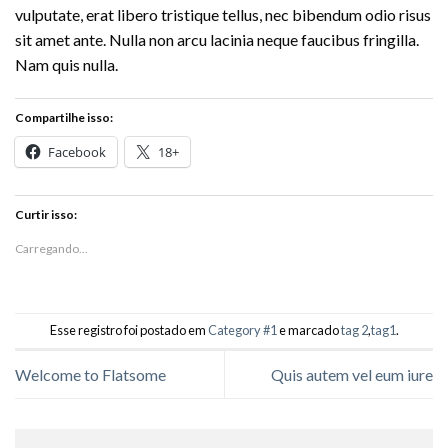
vulputate, erat libero tristique tellus, nec bibendum odio risus
sit amet ante. Nulla non arcu lacinia neque faucibus fringilla.
Nam quis nulla.
Compartilhe isso:
Facebook
18+
Curtir isso:
Carregando...
Esse registro foi postado em
Category #1
e marcado
tag 2
,
tag1
.
Welcome to Flatsome
Quis autem vel eum iure