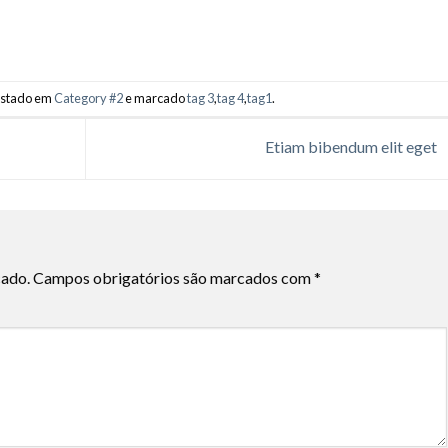
postado em
Category #2
e marcado
tag 3
,
tag 4
,
tag1
.
Etiam bibendum elit eget
cado.
Campos obrigatórios são marcados com
*