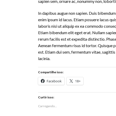
sapien sem, ornare ac, nonummy non, loborti
In dapibus augue non sapien. Duis bibendum, l
enim ipsum id lacus. Etiam posuere lacus qui
laboris nisi ut aliquip ex ea commodo conse
Etiam bibendum elit eget erat. Nullam sapie
rerum facilis est et expedita distinctio. Pha
Aenean fermentum risus id tortor. Quisque po
est. Etiam dui sem, fermentum vitae, sagittis
lacinia.
Compartilhe isso:
Facebook
18+
Curtir isso:
Carregando...