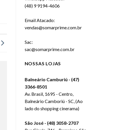
(48) 9 9194-4606
Email Atacado:
vendas@somarprime.com.br
Sac:
sac@somarprime.com.br
NOSSAS LOJAS
Balneário Camburiú - (47)
3366-8501
Av. Brasil, 1695 - Centro,
Balneário Camboriú - SC, (Ao
lado do shopping cinerama)
São José - (48) 3058-2707