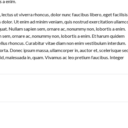
s a enim.
ectus ut viverra rhoncus, dolor nunc faucibus libero, eget facilisis
s dolor. Ut enim ad minim veniam, quis nostrud exercitation ullamc
quat. Nullam sapien sem, ornare ac, nonummy non, lobortis a enim.
n sem, ornare ac, nonummy non, lobortis a enim. Et harum quidem
sellus rhoncus. Curabitur vitae diam non enim vestibulum interdum.
rta. Donec ipsum massa, ullamcorper in, auctor et, scelerisque sed
 id, malesuada in, quam. Vivamus ac leo pretium faucibus. Integer