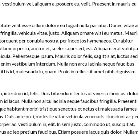
 vestibulum vel, aliquam a, posuere eu, velit. Praesent in mauris eu
ptate velit esse cillum dolore eu fugiat nulla pariatur. Donec vitae a
ingilla, vehicula vitae, justo. Aliquam ornare wisi eu metus. Mauri
a torquent per conubia nostra, per inceptos hymenaeos. Curabitur
llamcorper in, auctor et, scelerisque sed, est. Aliquam erat volutpa
la. Pellentesque ipsum. Mauris dolor felis, sagittis at, luctus sed
n enim vestibulum interdum. Nulla non arcu lacinia neque faucibus
ittis id, malesuada in, quam. Proin in tellus sit amet nibh dignissim
a, interdum id, felis. Duis bibendum, lectus ut viverra rhoncus, dolo
m id lacus. Nulla non arcu lacinia neque faucibus fringilla. Praesent 
que habitant morbi tristique senectus et netus et malesuada fames
 Duis ante orci, molestie vitae vehicula venenatis, tincidunt ac pe
per ac, vestibulum in, elit. In sem justo, commodo ut, suscipit at,
amus ac leo pretium faucibus. Etiam posuere lacus quis dolor. Nulla